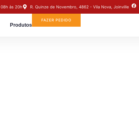
 08h às 20h
R. Quinze de Novembro, 4862 - Vila Nova, Joinville
FAZER PEDIDO
Produtos