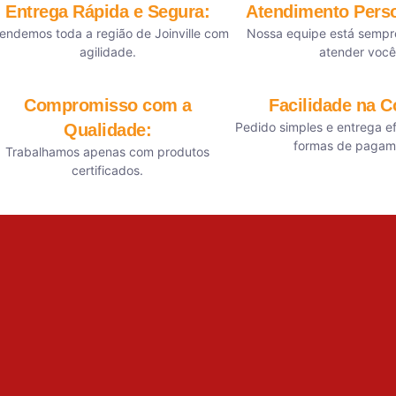
Entrega Rápida e Segura:
Atendimento Perso
endemos toda a região de Joinville com
Nossa equipe está sempr
agilidade.
atender você
Compromisso com a
Facilidade na 
Pedido simples e entrega ef
Qualidade:
formas de pagam
Trabalhamos apenas com produtos
certificados.