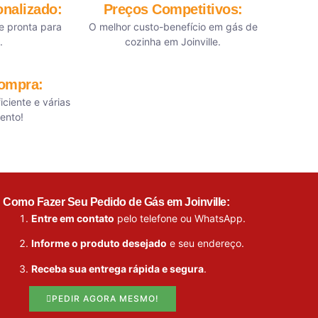
nalizado:
Preços Competitivos:
e pronta para
O melhor custo-benefício em gás de
.
cozinha em Joinville.
Compra:
iciente e várias
ento!
Como Fazer Seu Pedido de Gás em Joinville:
Entre em contato
pelo telefone ou WhatsApp.
Informe o produto desejado
e seu endereço.
Receba sua entrega rápida e segura
.
PEDIR AGORA MESMO!