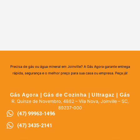
Precisa de gás ou água mineral em Joinville? A Gás Agora garante entrega
rápida, segurança e o melhor preço para sua casa ou empresa. Peça já!
Gás Agora | Gás de Cozinha | Ultragaz | Gás
R. Quinze de Novembro, 4862 – Vila Nova, Joinville – SC,
89237-000
(47) 99963-1496
(47) 3435-2141