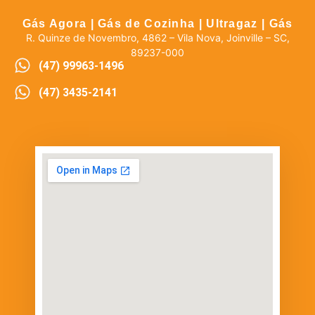
Gás Agora | Gás de Cozinha | Ultragaz | Gás
R. Quinze de Novembro, 4862 – Vila Nova, Joinville – SC,
89237-000
(47) 99963-1496
(47) 3435-2141