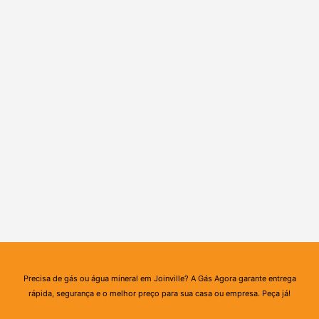
Precisa de gás ou água mineral em Joinville? A Gás Agora garante entrega
rápida, segurança e o melhor preço para sua casa ou empresa. Peça já!