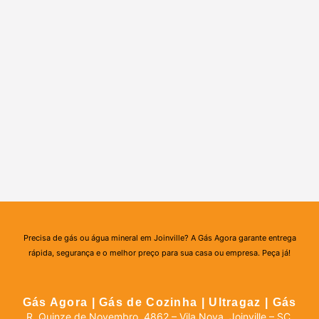
Precisa de gás ou água mineral em Joinville? A Gás Agora garante entrega
rápida, segurança e o melhor preço para sua casa ou empresa. Peça já!
Gás Agora | Gás de Cozinha | Ultragaz | Gás
R. Quinze de Novembro, 4862 – Vila Nova, Joinville – SC,