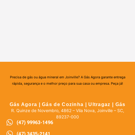
Precisa de gás ou água mineral em Joinville? A Gás Agora garante entrega
rápida, segurança e o melhor preço para sua casa ou empresa. Peça já!
Gás Agora | Gás de Cozinha | Ultragaz | Gás
R. Quinze de Novembro, 4862 – Vila Nova, Joinville – SC,
89237-000
(47) 99963-1496
(47) 3435-2141