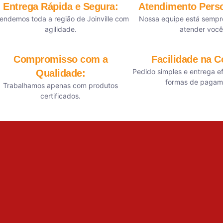
Entrega Rápida e Segura:
Atendimento Perso
endemos toda a região de Joinville com
Nossa equipe está sempr
agilidade.
atender você
Compromisso com a
Facilidade na 
Pedido simples e entrega ef
Qualidade:
formas de pagam
Trabalhamos apenas com produtos
certificados.