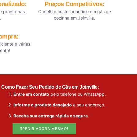
nalizado:
Preços Competitivos:
e pronta para
O melhor custo-benefício em gás de
.
cozinha em Joinville.
Compra:
iciente e várias
ento!
Como Fazer Seu Pedido de Gás em Joinville:
Entre em contato
pelo telefone ou WhatsApp.
Informe o produto desejado
e seu endereço.
Receba sua entrega rápida e segura
.
PEDIR AGORA MESMO!