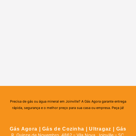
Precisa de gás ou água mineral em Joinville? A Gás Agora garante entrega
rápida, segurança e o melhor preço para sua casa ou empresa. Peça já!
Gás Agora | Gás de Cozinha | Ultragaz | Gás
R. Quinze de Novembro, 4862 – Vila Nova, Joinville – SC,