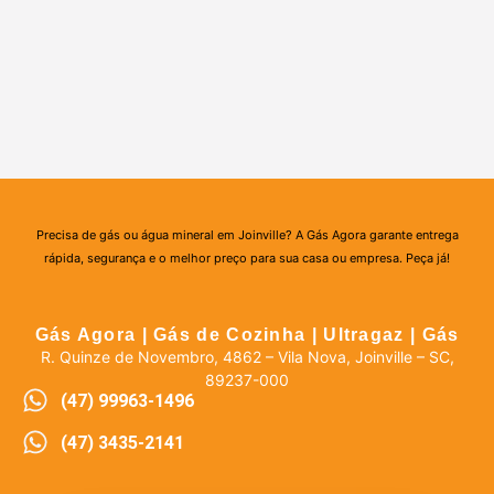
Precisa de gás ou água mineral em Joinville? A Gás Agora garante entrega
rápida, segurança e o melhor preço para sua casa ou empresa. Peça já!
Gás Agora | Gás de Cozinha | Ultragaz | Gás
R. Quinze de Novembro, 4862 – Vila Nova, Joinville – SC,
89237-000
(47) 99963-1496
(47) 3435-2141