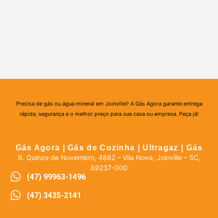
Precisa de gás ou água mineral em Joinville? A Gás Agora garante entrega
rápida, segurança e o melhor preço para sua casa ou empresa. Peça já!
Gás Agora | Gás de Cozinha | Ultragaz | Gás
R. Quinze de Novembro, 4862 – Vila Nova, Joinville – SC,
89237-000
(47) 99963-1496
(47) 3435-2141